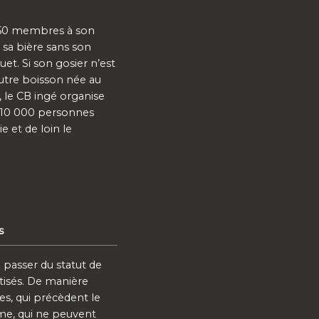
e 50 membres à son
s sa bière sans son
t. Si son gosier n’est
autre boisson née au
s, le CB ingé organise
e 10 000 personnes
ie et de loin le
s
 passer du statut de
ptisés. De manière
es, qui précèdent le
e, qui ne peuvent