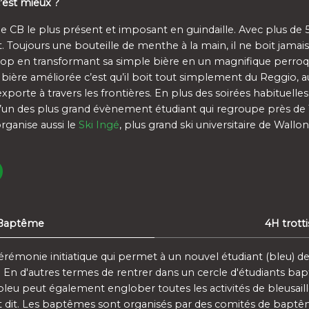
’est mieux ?
 le CB le plus présent et imposant en guindaille. Avec plus d
t. Toujours une bouteille de menthe à la main, il ne boit jamai
op en transformant sa simple bière en un magnifique perroque
te bière améliorée c’est qu’il boit tout simplement du Reggio, 
’exporte à travers les frontières. En plus des soirées habituelle
» l’un des plus grand évènement étudiant qui regroupe près d
rganise aussi le
Ski Ingé
, plus grand ski universitaire de Wallon
Baptême
4H trotti
émonie initiatique qui permet à un nouvel étudiant (bleu) de
é. En d'autres termes de rentrer dans un cercle d'étudiants ba
bleu peut également englober toutes les activités de bleusaill
it. Les baptêmes sont organisés par des comités de baptêm