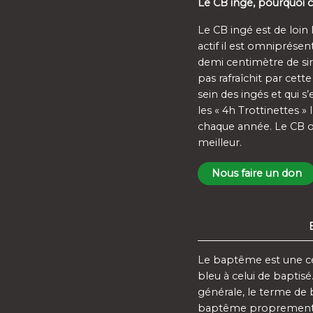
Le CB ingé, pourquoi c
Le CB ingé est de loin
actif il est omniprésen
demi centimètre de sir
pas rafraîchit par cet
sein des ingés et qui s
les « 4h Trottinettes 
chaque année. Le CB o
meilleur.
Nous faire un don
Le baptême est une cér
bleu à celui de baptis
générale, le terme de 
baptême proprement d