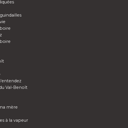
liquées
uindailles
vie
 boire
z
 boire
ît
e
 m'entendez
du Val-Benoît
, ma mère
es à la vapeur