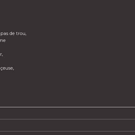
pas de trou,
ême
r,
nçeuse,