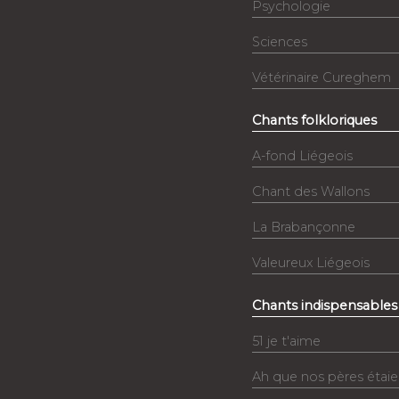
Psychologie
Sciences
Vétérinaire Cureghem
Chants folkloriques
A-fond Liégeois
Chant des Wallons
La Brabançonne
Valeureux Liégeois
Chants indispensables
51 je t'aime
Ah que nos pères étaie