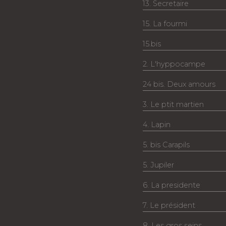
13. Secretaire
15. La fourmi
15.bis
2. L'hyppocampe
24 bis. Deux amours
3. Le ptit martien
4. Lapin
5. bis Carapils
5. Jupiler
6. La presidente
7. Le président
8. Les gros seins