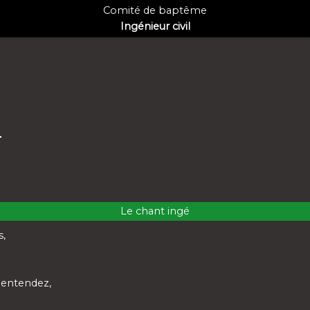
Comité de baptême
Ingénieur civil
-
Le chant ingé
s,
'entendez,