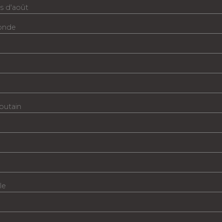
s d'août
ronde
putain
le