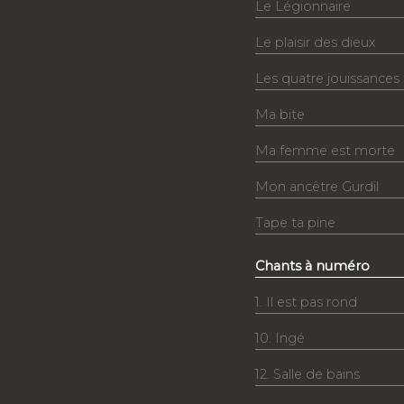
Le Légionnaire
Le plaisir des dieux
Les quatre jouissances
Ma bite
Ma femme est morte
Mon ancêtre Gurdil
Tape ta pine
Chants à numéro
1. Il est pas rond
10. Ingé
12. Salle de bains