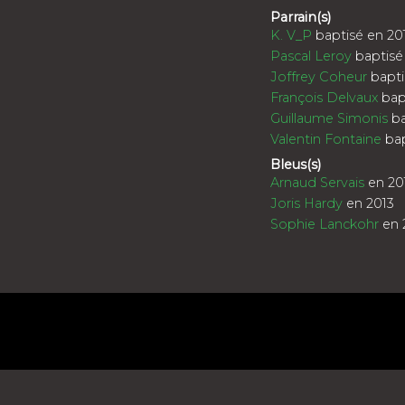
Parrain(s)
K. V_P
baptisé en 20
Pascal Leroy
baptisé
Joffrey Coheur
bapti
François Delvaux
bap
Guillaume Simonis
ba
Valentin Fontaine
bap
Bleus(s)
Arnaud Servais
en 20
Joris Hardy
en 2013
Sophie Lanckohr
en 