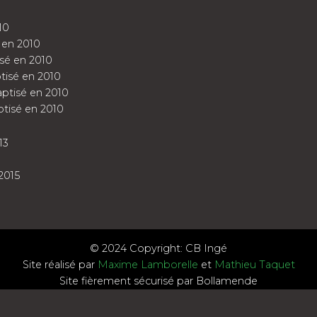
10
 en 2010
sé en 2010
tisé en 2010
ptisé en 2010
tisé en 2010
13
2015
© 2024 Copyright: CB Ingé
Site réalisé par
Maxime Lamborelle
et
Mathieu Taquet
Site fièrement sécurisé par Bollamende