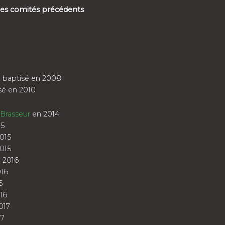
 des comités précédents
u
baptisé en 2008
sé en 2010
Brasseur
en 2014
15
015
015
 2016
16
6
16
017
17