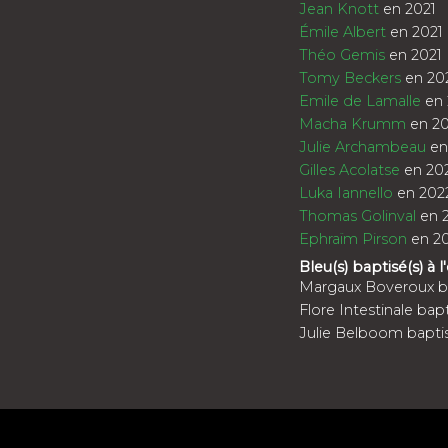
Jean Knott
en 2021
Émile Albert
en 2021
Théo Gemis
en 2021
Tomy Beckers
en 20
Emile de Lamalle
en 
Macha Krumm
en 20
Julie Archambeau
en
Gilles Acolatse
en 20
Luka Iannello
en 202
Thomas Golinval
en 
Ephraïm Pirson
en 2
Bleu(s) baptisé(s) à l
Margaux Boveroux ba
Flore Intestinale ba
Julie Belboom bapti