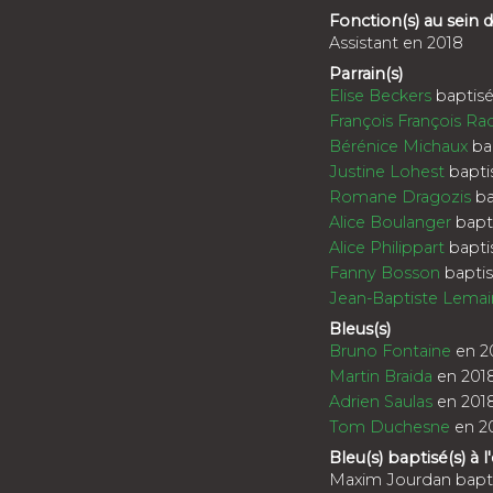
Fonction(s) au sein
Assistant en 2018
Parrain(s)
Elise Beckers
baptisé
François François Ra
Bérénice Michaux
bap
Justine Lohest
bapti
Romane Dragozis
ba
Alice Boulanger
bapti
Alice Philippart
bapti
Fanny Bosson
baptis
Jean-Baptiste Lemai
Bleus(s)
Bruno Fontaine
en 2
Martin Braida
en 201
Adrien Saulas
en 201
Tom Duchesne
en 2
Bleu(s) baptisé(s) à l
Maxim Jourdan bapti