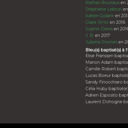
Nathan Routiaux
en 
Stéphanie Lebrun
en
Adrien Golaire
en 201
Claire Smtz
en 2016
Sophie Denis
en 201
J. B.
en 2017
Juliette Ponnet
en 2
Bleu(s) baptisé(s) à l
Elise Franssen baptis
Manon Adam baptisé(
Camille Robert bapt
Lucas Boeur baptisé
Sandy Finocchiaro b
Célia Huby baptisé(e)
Adrien Esposito bap
Laurent Dohogne bap