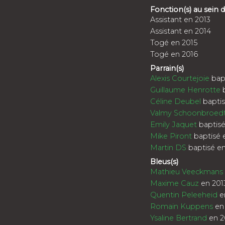
Fonction(s) au sein
Assistant en 2013
Assistant en 2014
Togé en 2015
Togé en 2016
Parrain(s)
Alexis Courtejoie
bap
Guillaume Henrotte
b
Céline Deubel
baptis
Valmy Schoonbroed
Emily Jaquet
baptisé
Mike Piront
baptisé 
Martin DS
baptisé en
Bleus(s)
Mathieu Veeckmans
Maxime Cauz
en 201
Quentin Peleeheid
e
Romain Kuppens
en
Ysaline Bertrand
en 2